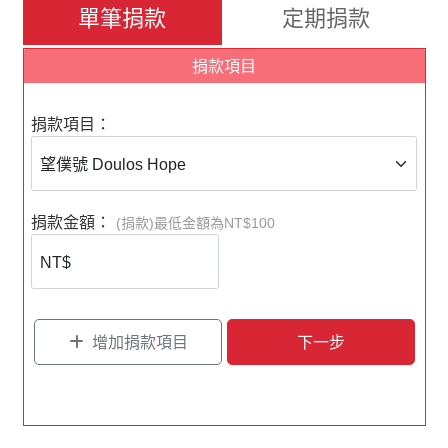
單筆捐款
定期捐款
除了線上匯款，您也可以選擇以下方式進行匯款
捐款項目
【銀行匯款】
銀行：中國信託商業銀行－信義分行（銀行代碼
捐款項目：
822）
帳號：495-540-49246-6
戶名：社團法人台灣OM世界福音動員會
＊匯款後請聯繫財務同工，告知奉獻者姓名、
帳號
捐款金額：
(捐款)最低金額為NT$100
後五碼、
地址、奉獻專案項目
【郵局匯款】
郵局劃撥帳號：50223011
戶名：社團法人台灣OM世界福音動員會
增加捐款項目
下一步
＊請在劃撥單備註奉獻者姓名、地址、
奉獻專案項
目
匯款相關問題請洽OM財務同工