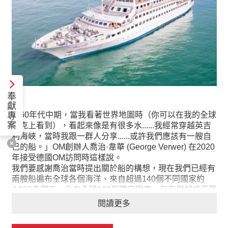
奉
獻
專
「60年代中期，當我看著世界地圖時（你可以在我的全球
案
夾克上看到），看起來像是有很多水......我經常穿越英吉
利海峽，當時我跟一群人分享......或許我們應該有一艘自
己的船。」OM創辦人喬治·韋華 (George Verwer) 在2020
年接受德國OM訪問時這樣說。
我們要感謝喬治當時提出關於船的構想，現在我們已經有
兩艘船遍布全球各個海洋、來自超過140個不同國家約
4,900名同工，分布全球128個國家服事，每年與超過百萬
人分享耶穌基督的愛。您的奉獻將成為我們國際事工的幫
閱讀更多
助，支持我們繼續完成宣教的使命。