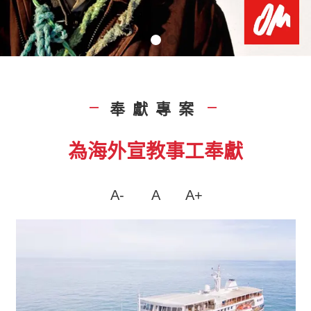
奉獻專案
|
|
為海外宣教事工奉獻
A-
A
A+