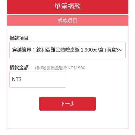
【內容簡介】
單筆捐款
2011年敘利亞開始內戰，數以百萬平民因戰火被迫離開
家園.......
捐款項目
OM在世界各地也有不同的難民事工，我們希望透過桌上
遊戲讓更多人看見難民的需要。
在Borderlines體驗遊戲中，每位玩家的角色是一家之主，
捐款項目：
你需要在有限的資源下，帶領家人到達安全的地方，途中
將面對邊境關閉、人口販賣、沉船等困難，並要作出抉
擇。
Borderlines是既刺激、又富教育意義的遊戲，讓你體驗難
捐款金額：
(捐款)最低金額為NT$1900
民的逃亡之旅！
除了線上匯款，您也可以選擇以下方式進行付款
下一步
【銀行匯款】
銀行：中國信託商業銀行－信義分行（銀行代碼
822）
帳號：495-540-49246-6
戶名：社團法人台灣OM世界福音動員會