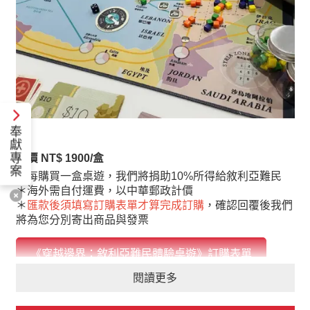
奉
獻
專
售價 NT$ 1900/盒
案
＊每購買一盒桌遊，我們將捐助10%所得給敘利亞難民
＊海外需自付運費，以中華郵政計價
＊
匯款後須填寫訂購表單才算完成訂購
，確認回覆後我們
將為您分別寄出商品與發票
《穿越邊界：敘利亞難民體驗桌遊》訂購表單
閱讀更多