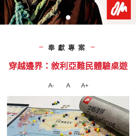
奉獻專案
|
|
穿越邊界：敘利亞難民體驗桌遊
A-
A
A+