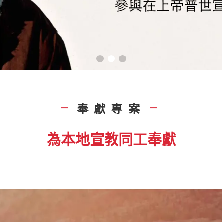
奉獻專案
|
|
為本地宣教同工奉獻