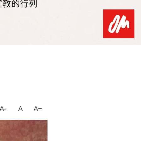
A-
A
A+