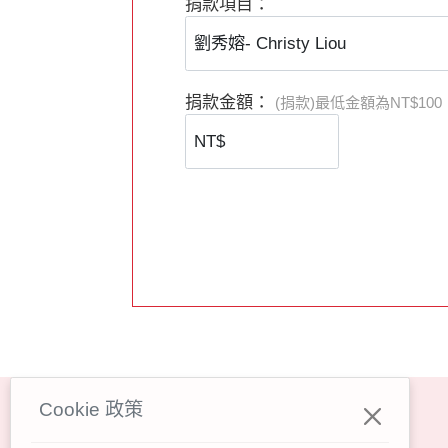
郵局劃撥帳號：50223011
捐款項目：
戶名：社團法人台灣OM世界福音動員
＊請在劃撥單備註奉獻者姓名、地址、
匯款相關問題請洽OM財務同工
捐款金額：
(捐款)最低金額為NT$100
財務專線：
0978-640445
（Yoyo）
財務信箱：
finance.tw@om.org
財務Line：0978-640445
Cookie 政策