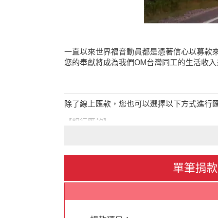
一直以來世界福音動員都是憑著信心以募款
您的奉獻將成為我們
OM台灣同工的生活收
除了線上匯款，您也可以選擇以下方式進行
【銀行匯款】
銀行：中國信託商業銀行－信義分行（銀
帳號：495-540-49246-6
戶名：社團法人台灣OM世界福音動員
單筆捐款
＊匯款後請聯繫財務同工，告知奉獻者
【郵局匯款】